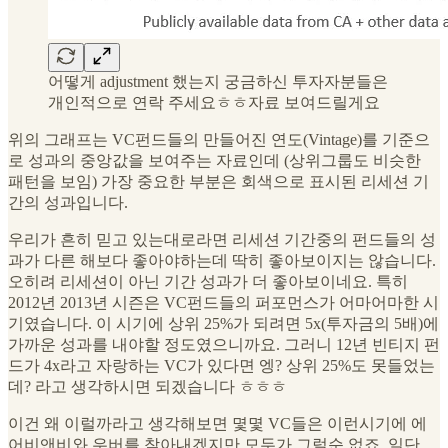
어떻게 adjustment 했는지 궁금하신 투자자분들은
개인적으로 연락 주세요ㅎㅎ자료 보여드릴게요
위의 그래프는 VC펀드들의 만들어진 연도(Vintage)를 기준으
로 성과의 중앙값을 보여주는 자료인데 (상위그룹도 비슷한
패턴을 보임) 가장 중요한 부분은 회색으로 표시된 리세션 기
간의 성과입니다.
우리가 흔히 믿고 있는대로라면 리세션 기간중의 펀드들의 성
과가 다른 해보다 좋아야하는데 딱히 좋아보이지는 않습니다.
오히려 리세션이 아닌 기간 성과가 더 좋아보이네요. 특히
2012년 2013년 시즌은 VC펀드들의 퍼포먼스가 어마어마한 시
기였습니다. 이 시기에 상위 25%가 되려면 5x(투자금의 5배)에
가까운 성과를 내야할 정도였으니까요. 그러니 12년 빈티지 펀
드가 4x라고 자랑하는 VC가 있다면 엥? 상위 25%도 못들었는
데? 라고 생각하시면 되겠습니다 ㅎㅎㅎ
이건 왜 이럴까라고 생각해보면 몇몇 VC들은 이런시기에 에
어비앤비와 우버를 찾아내겠지만 모두가 그럴순 없죠. 일단