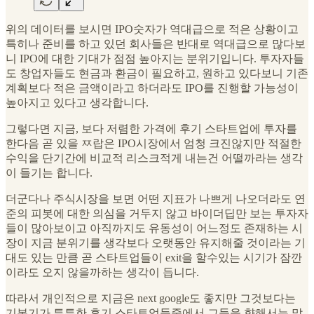
위의 데이터를 보시면 IPO숫자가 역대급으로 적은 상황이고
특히나 준비를 하고 있던 회사들은 반대로 역대급으로 많다보
니 IPO에 대한 기대가 점점 높아지는 분위기입니다. 투자자들
도 창업자들도 현금과 환금이 필요하고, 원하고 있다보니 기존
계획보다 적은 금액이라고 하더라도 IPO를 진행할 가능성이
높아지고 있다고 생각합니다.
그렇다면 지금, 보다 저렴한 가격에 후기 스타트업에 투자를
한다음 곧 있을 ㅉ랍은 IPO시장에서 엄청 크진않지만 적절한
수익을 단기간에 비교적 리스크적게 내는건 어떨까라는 생각
이 들기는 합니다.
더군다나 주식시장을 보면 어떤 지표가 나쁘게 나오더라도 연
준의 피봇에 대한 의심을 거두지 않고 바이더딥만 보는 투자자
들이 많아보이고 아직까지도 유동성이 어느정도 존재하는 시
장이 지금 분위기를 생각보다 오랫동안 유지해줄 것이라는 기
대도 있는 만큼 곧 스타트업들이 exit을 할수있는 시기가 잠깐
이라도 오지 않을까하는 생각이 듭니다.
따라서 개인적으로 지금은 next google도 좋지만 그것보다는
기본기가 튼튼한 후기 스타트업들중에서 그들을 향해서는 말