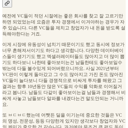
예전에 VC들이 적던 시절에는 좋은 회사를 찾고 잘 고르기만
하면 되었었는데 요즘은 투자 경쟁에서 이겨야하는 경우가 자
주 있습니다. 다른 VC들을 제치고 창업자가 내 돈을 받도록 설
득해야한다는 거죠.
이게 시장에 유동성이 넘치기 때문이기도 했고 동시에 정보가
너무 흔해져서이기도 하다고 생각합니다. 다양한 데이터베이
스들이 생기기도 했고 엑셀러레이터들도 많아지고 더 많이 뽑
기도 하다보니 나한테 좋아보이는건 남들한테도 좋아보일수
밖는데 다들 볼수있게 되어버렸으니까요. 사실 2021년부터
VC판이 이렇게 돌아갔고 그 수도 많아지고 가진 돈도 많아진
VC들이 늘다보니 다들 경쟁적으로 비싸게 투자를 해왔고 그
결과는 향후 10년동안 많은 VC들의 수익률 악화로 이어질거
라고 봅니다. 남들도 다같이 좋아보이는걸 남들과 경쟁해서 비
싸게 사놓고 남들보다 알파를 내겠다는건 말도안되는 거니까
요.
또 ㅂㄷㅂㄷ했는데 어쨋든 딜을 이기는데 중요한 것들은 VC
의 명성, 전문성, 등등 다양한게 있지만 생각보다 창업자와 VC
의 케미가 중요한 것 같습니다. 과거에야 무조건 큰 펀드 돈이