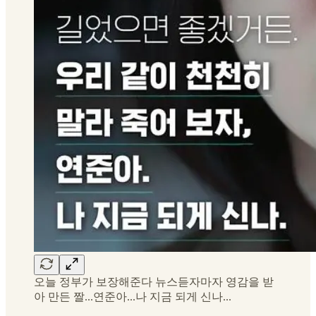
오늘 정부가 보장해준다 뉴스듣자마자 영감을 받
아 만든 짤...연준아...나 지금 되게 신나...