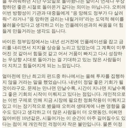
을 두려워하던 지난 수요일로 돌아왔다는 말이지 언제나 우상
향하던 좋은 시절로 돌아온거 같다는 의미는 아닙니다. 오히려
이번 방향성이 기관과 대중들에게 "응 망해도 정부가 다 살려
줘~" 라거나 "응 망하면 금리는 내릴거야"라는 도덕적 해이를
불러올수있다고 생각하고 이는 인플레이션과의 싸움을 더 힘
들게 만들거라는 생각도 듭니다.
바이든 정부입장에서는 내년 선거전에 인플레이션을 잡고 금
리를 내리면서 지지율 상승을 노리고 있었는데 그 계획이 미루
어진 것 같아서 힘들것 같고 어서 거품이 빠지고 다시 성장하
는 우상향 시대로 돌아가는 걸 기대하고 있는 많은 사람들이
더 지치고 힘들어지게 되는 느낌입니다.
얼마전에 만난 최고의 펀드중 하나에서는 올해 투자를 집행하
지 않을 거라는 말을 했었습니다. 내년이 정말 좋은 기회가 될
것이라구요. 문제는 만나면 만날수록, 시간이 지나면 지날수록
그 좋은 기회의 시작이 미뤄지고 있다는 점입니다. 개인적으로
는 이번 구제로 인해 지금 시장에 필요한 정화작용이 미뤄지고
있고 이는 장기적으로 봤을때 오히려 생태계에 나쁜 영향을 줄
수도 있다고 생각하고 더 많은 사람들이 더 오랫동안, 어쩌면
잃어버린 10년같은, 시들어가는 이 순간이 아주 길어질수도 있
다는 점이 제 개인적인 걱정이자 작은 불만입니다. 물론 이정