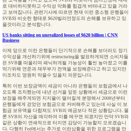
로 대비하지못하고 수익성 악화를 힘겹게 버텨내고 있을 거라
고 보여집니다. 관련기사에 따르면 현재 이런 중소형 은행들이
SVB와 비슷한 형태로 $620빌리언정도의 손해를 보유하고 있
을것이라고 분석합니다.
US banks sitting on unrealized losses of $620 billion | CNN
Business
이제 앞으로 이런 은행들이 단기적으로 손해를 보더라도 장기
수익성을 개선하기위에 restructuring을 발표하게되면 소비자들
은 SVB를 떠올리며 패닉하게될 가능성이 훨씬 높아졌고 이를
막기위해 연준과 재무부가 전액을 보장해준다고 하고 있지만
이조차도 영원히 막을수 있을지 의문입니다.
특히 이번 보장금액이 세금이 아니라 은행들의 보험금에서 나
오도록 조치했는데 내년 선거을 앞둔 상황에서 세금으로 이런
보장을 해주게되면 지지율이 떨어질게 분명해서 2008년부터
은행들에게 걷었던 보험금으로 커버해주고 있는데 사실 이 보
험금 보유액을 다합쳐도 SVB의 예금보다 적은 상황입니다. 물
론 SVB의 자산을 매각하여 이를 메꾸면 되겠지만 만약 SVB와
같은 상황이 연쇄적으로 터지면 감당이 가능할지 모르겠습니
다. 다행히 Fed에서는 추가로 이런상황을 위한 프로그램을 만