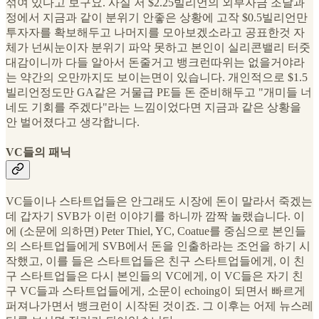
섞여 있다고 보구요. 사실 저 $2.25빌리언의 외부자금 조달과
정에서 지금과 같이 분위기 안좋은 상황에 고작 $0.5빌리언만
투자자를 확보해두고 나머지를 모아보겠소라고 공표한것 자
체가 넌씨눈이자 분위기 파악 못하고 본인이 실리콘밸리 터줏
대감이니까 다들 알아서 돈줄거고 뱅크런따위는 없을거야라
는 약간의 오만까지도 보이는면이 있습니다. 개인적으로 $1.5
빌리언정도만 GA같은 거물급 PE들 돈 준비해두고 "개미들 너
네도 기회를 주겠다"라는 느낌이었다면 지금과 같은 상황을
안 벌어졌다고 생각합니다.
VC들의 패닉
VC들이나 스타트업들은 안그래도 시장에 돈이 말라서 죽겠는
데 갑자기 SVB가 이런 이야기를 하니까 깜짝 놀랬습니다. 이
에 (소문에 의하면) Peter Thiel, YC, Coatue를 중심으로 본인들
의 스타트업들에게 SVB에서 돈을 인출하라는 조언을 하기 시
작했고, 이를 들은 스타트업들은 친구 스타트업들에게, 이 친
구 스타트업들은 다시 본인들의 VC에게, 이 VC들은 자기 친
구 VC들과 스타트업들에게, 소문이 echoing이 되면서 빠르게
퍼져나가면서 뱅크런이 시작된 것이죠. 그 이후는 어제 뉴스레