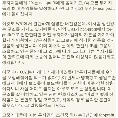
투자자들에게 2%는 non-profit에게 돌아가고, (4) 모든 투자자
들의 최대 수익률을 달성하고나면 그 이상의 수익은 non-profit
에게 돌아갑니다.
이것도 WSJ에서 간단하게 설명한 버전같은데, 이처럼 정신없
는 구조를 가지고 있기때문에, 만약 OAI가 non-profit에서 for-
profit으로 전환한다면 어떤 투자자가 얼마의 지분을 가져가야
할지가 명확하지 않은 상황이고 그로인해 심각한 진통을 겪지
않을까 생각합니다. 이미 마소와는 이와 관련해 IB를 고용해
조율하고 있는 중인데 그 결과에 따라, 그리고 다른 투자자들
의 만족도에 따라 소송이 일어나도 전혀 이상하지 않을거라고
생각합니다.
더군다나 OAI는 아래에 기재되어있듯이 "투자자들에게 수익
을 보장해줘야할 의무가 없다"것이 언제나 명확했고 샘알트만
해고사태에서 보셨듯이 보드멤버들의 권한이 아주 강한 상황
이다보니 사실 어디로 튈지는 아무도 모르는 상황입니다. 이
구조를 잘 이해하고 있는 관련 변호사조차도 "이걸 어떻게 정
리할지는 본인도 정말 모르겠고, 최악의 경우 심각한 혼란이
올수있다"라고 말했을정도니까요.
그렇기때문에 이번 투자건의 조건중 하나는 2년안에 for-profit