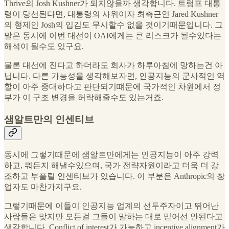
Thrive의 Josh Kushner가 되지않을까 생각합니다. 트럼프 대통
령이 당선된다면, 대통령의 사위이자 최측근인 Jared Kushner
의 형제인 Josh의 입김도 무시할수 없을 것이기때문입니다. 그
말은 동시에 이번 대선이 OAI에게는 큰 리스크가 될수있다는
해석이 될수도 있구요.
물론 대선에 진다고 하더라도 회사가 하루아침에 망하는건 아
닙니다. 다른 가능성을 생각해보자면, 인공지능의 군사적인 역
할이 아주 중대하다고 판단되기떄문에 국가적인 차원에서 정
부가 이 구조 변경을 허락해줄수도 있는거죠.
샘알트만의 인센티브
동시에 그렇기때문에 샘알트만에게는 인공지능이 아주 강력
하고, 뭐든지 해낼수있으며, 국가 전략자원이라고 더욱 더 강
조하고 부풀릴 인센티브가 있습니다. 이 부분은 Anthropic의 창
업자도 마찬가지구요.
그렇기때문에 이들이 인공지능 업계의 선두주자이고 뛰어난
사람들은 맞지만 모든걸 그들이 말하는 대로 믿어선 안된다고
생각합니다. Conflict of interest가 가능하고 incentive alignment가