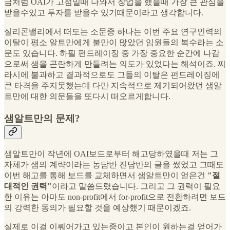
금처럼 OAI가 고점일때 나와서 창업을 했을때 가장 큰 관심을
받을수있고 투자를 받을수 있기때문이라고 생각합니다.
실리콘밸리에서 떠도는 소문중 하나는 이번 주요 연구인력의
이탈이 평소 알트만에게 불만이 많았던 임원들의 복수라는 소
문도 있습니다. 하필 펀드레이징 중 가장 중요한 순간에 나감
으로써 샘을 곤란하게 만들려는 의도가 있었다는 해석이죠. 찌
라시에 불과하고 결과적으로도 그들의 이탈은 펀드레이징에
큰 타격을 주지못했는데 다만 지속적으로 제기되어왔던 샘알
트만에 대한 의문들을 또다시 떠오르게합니다.
샘알트만의 문제?
샘알트만이 작년에 OAI보드로부터 해고당하였을때 저는 그
자체가 샘의 계략이라는 농담반 진담반의 글을 썼었고 그때도
이번 해고를 통해 보드를 교체하면서 샘알트만이 얻은건
"절
대적인 권력"
이라고 말씀드렸습니다. 그리고 그 권력이 필요
한 이유는 아마도 non-profit에서 for-profit으로 전환하려면 보드
의 강력한 동의가 필요할 것을 예상했기 때문이겠죠.
실제로 이걸 이뤄어가고 있는중이고 본인이 원하는걸 얻어가