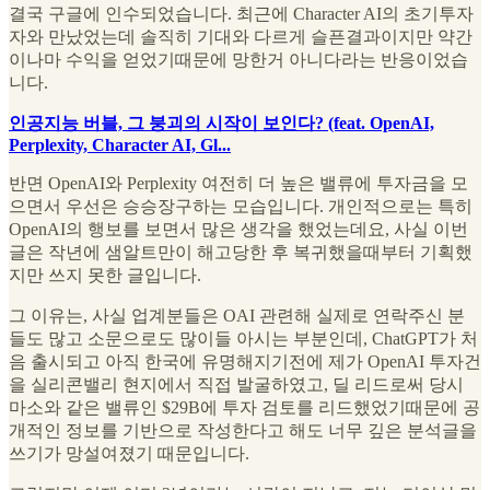
결국 구글에 인수되었습니다. 최근에 Character AI의 초기투자
자와 만났었는데 솔직히 기대와 다르게 슬픈결과이지만 약간
이나마 수익을 얻었기때문에 망한거 아니다라는 반응이었습
니다.
인공지능 버블, 그 붕괴의 시작이 보인다? (feat. OpenAI,
Perplexity, Character AI, Gl...
반면 OpenAI와 Perplexity 여전히 더 높은 밸류에 투자금을 모
으면서 우선은 승승장구하는 모습입니다. 개인적으로는 특히
OpenAI의 행보를 보면서 많은 생각을 했었는데요, 사실 이번
글은 작년에 샘알트만이 해고당한 후 복귀했을때부터 기획했
지만 쓰지 못한 글입니다.
그 이유는, 사실 업계분들은 OAI 관련해 실제로 연락주신 분
들도 많고 소문으로도 많이들 아시는 부분인데, ChatGPT가 처
음 출시되고 아직 한국에 유명해지기전에 제가 OpenAI 투자건
을 실리콘밸리 현지에서 직접 발굴하였고, 딜 리드로써 당시
마소와 같은 밸류인 $29B에 투자 검토를 리드했었기때문에 공
개적인 정보를 기반으로 작성한다고 해도 너무 깊은 분석글을
쓰기가 망설여졌기 때문입니다.