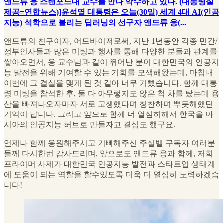
앤드류 응 스탠포드대 교수를 만나 악수하고 있다. (대통령실
제공=연합뉴스)]윤석열 대통령은 오늘(30일) 세계 4대 AI(인공
지능) 석학으로 불리는 딥러닝의 선구자 앤드류 응(...
앤드류의 친구이자, 어드바이저로써, 지난 1년동안 각종 민간/
정부인사들과 많은 미팅과 행사를 통해 다양한 분들과 관계를
쌓아오면서, 응 교수님과 같이 뛰어난 분이 대한민국의 인공지
능 발전을 위해 기여할 수 있는 기회를 모색해왔는데, 마침내
이번에 그 결실을 맺게 된 것 같아 너무 기뻤습니다. 함께 대통
령 미팅을 참석한 후, 둘 다 아무렇지도 않은 척 차를 탔는데 용
산을 빠져나오자마자 서로 고생했다며 칭찬하며 뿌듯해했던
기억이 납니다. 그리고 앞으로 함께 더 열심히해서 한국을 아
시아의 인공지능 허브로 만들자고 결심도 했구요.
언제나 함께 응원해주시고 기뻐해주신 주실밸 구독자 여러분
들께 다시한번 감사드리며, 앞으로도 앤드류 응과 함께, 저희
프라이머 사제가 대한민국 인공지능 발전과 스타트업 생태계
에 도움이 되는 역할을 할수있도록 더욱 더 열심히 노력하겠습
니다!