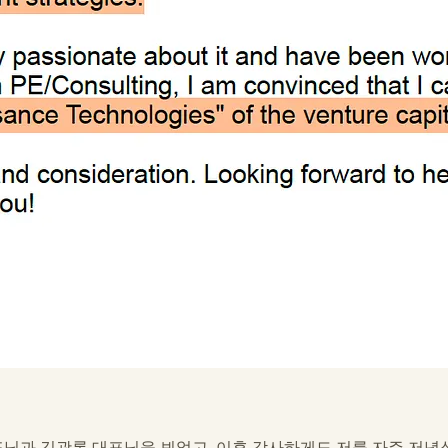
표님과 김광록 대표님을 뵈었고, 이후 감사하게도 저를 자주 저녁