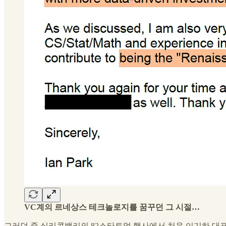
VC계의 르네상스 테크놀로지를 꿈꾸던 그 시절…
그러던 중 실리콘밸리의 82스타트업 행사에서 처음 이기하 대