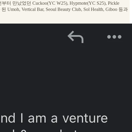
던 Cuckoo(YC W25), Hyprnote(YC S25), Pickle
al Bar, Seoul Beauty Club, Sol Health, Giboo 등과