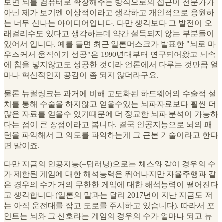
보면 뇌를 컴퓨터로 확장해주는 방식으로의 접근이 전문가가
아닌 제가 보기엔 이상적이라고 생각하고 개인적으로 응원하
는 너무 신나는 아이디어입니다. 다만 생각보다 그 발전이 오
래걸리수도 있다고 생각하는데 약간 설득되지 않는 부분들이
있어서 입니다. 예를 들면 최근 일론머스크가 발표한 "뇌로 마
우스커서 움직이기 성공"은 1990년대부터 연구되어왔고 뇌속
에 칩을 넣지않고도 성공한 것이라 언론에서 다루는 것만큼 얼
마나 혁신적인지 공감이 좀 되지 않더라구요.
물론 뉴럴링크는 과거에 비해 고도화된 하드웨어의 수술적 설
치를 통해 수술을 하지않고 얻을수있는 뇌파자료보다 훨씬 더
많은 자료를 얻을수 있기때문에 더 정교한 뇌파 분석이 가능하
다는 점이 큰 장점이라고 봅니다. 결국 인공지능으로 뇌의 패
턴을 파악해서 그 의도를 파악하는게 그 근본 기술이라고 한다
면 말이죠.
다만 지금의 인공지능(=딥러닝)으로는 체스와 같이 경우의 수
가 제한된 게임에 대한 해석능력은 뛰어나지만 자율주행과 같
은 경우의 수가 거의 무한한 게임에 대한 해석능력이 떨어진다
고 생각합니다 (일론의 말과는 달리 2017년이 지난 지금도 저
는 아직 운전대를 잡고 도로를 주시하고 있습니다). 따라서 포
인트는 뇌와 그 신호라는 게임의 경우의 수가 얼마나 되고 뉴