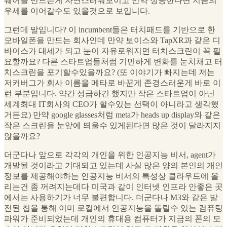
웨어를 만드는게 자연스러워보이고 만약 성공한다면 지금의
우세를 이어갈수도 있을것으로 보입니다.
그런데 말입니다? 이 incumbent들은 터치패드를 기반으로 한
모바일폰을 만드는 회사인데 만약 보이스와 TapXR과 같은 디
바이스가 대세가 되고 눈이 자유로워지면 터치스크린이 꼭 필
요할까요? 다른 스타트업들처럼 기민하게 변화를 눈치채고 터
치스크린을 포기할수있을까요? (또 이야기가 빠지는데 저는
저커버그가 회사 이름을 메타로 바꾼게 존경스러운게 바로 이
런 부분입니다. 약간 성급하긴 했지만 작은 스타트업이 아닌
세계최대 IT회사의 CEO가 할수있는 선택이 아니라고 생각했
거든요) 만약 google glasses처럼 meta가 heads up display와 같은
작은 스크린을 눈앞에 띄울수 있게된다면 많은 것이 달라지지
않을까요?
더군다나 앞으로 각각의 개인을 위한 인공지능 비서, agent가
개발될 것이라고 기대되고 있는데 사실 많은 양의 본인의 개인
정보를 제공해야하는 인공지능 비서의 특성상 클라우드에 올
리는건 좀 꺼려지는데다 미국과 같이 인터넷 인프라 안좋은 곳
에서는 사용하기가 너무 불편합니다. 더군다나 M3와 같은 발
전된 칩을 통해 이미 로컬에서 인공지능을 돌릴수 있는 컴퓨팅
파워가 준비되었는데 개인의 휴대용 컴퓨터가 지금의 폰의 모