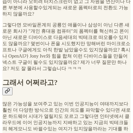
습이 아니라 오히려 터치스크린이 없고 그 자원을 연산이나 다
른 부분에 사용할수있게되는 새로운 폼펙터로의 전환도 가능
하지 않을까요?
그렇다면 모바일폰계의 공룡인 애플이나 삼성이 아닌 다른 새
로운 회사가 "개인 휴대용 컴퓨터"의 폼펙터를 혁신하고 폰이
아닌 새로운 디바이스로 다음세대의 빅테크로 떠오를수 있지
도 않을까요? 몇번이나 폰을 시도했지만 망해버린 마이크로소
프트나 구글에게도 아직 한발 남았을수도 있지않을까요? 혹시
나 OpenAI가 Jony Ive와 힘을 합쳐 이런 디바이스들을 만들어
넥스트 구글이 될수도 있지않을까요? 제가 너무 질문만 하나
요? 저도 잘 몰라서 그렇습니다 ㅋㅋㅋ
그래서 어쩌라고?
많은 가능성을 보여주고 있는 이번 인공지능이 여태까지보다
훨씬 더 다양한 방식으로 인간의 의도를 파악할수 있다면 새로
운 하드웨어 시대가 열릴지도 모르고 그렇다면 인터넷에서 클
라우드에 이어 인공지능까지 지배하고 있는 지금의 빅테크들
의 헤게모니도 바뀔수있는 여지가 있지않을까라는 기대를 하