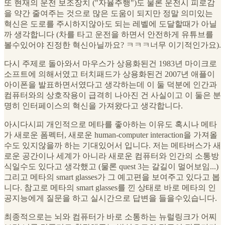
또 현재의 운전 보조장치 ("자율주행")도 물론 운전시 피로감
을 약간 줄여주는 것으로 많은 도움이 되지만 정말 의미있는
혁신은 도로를 주시하지않아도 되는 레벨에 도달할때가 아닐
까 생각합니다 (차를 타고 운전을 하면서 안전하게 유튜브를
볼수있어야 진정한 혁신아닐까요? ㅋㅋㅋ너무 이기적인가요).
다시 주제로 돌아와서 마우스가 상용화된건 1983년 마이크로
소프트에 의해서였고 터치패드가 상용화된건 2007년 애플이
아이폰을 발표하면서였다고 생각하는데 이 둘 덕분에 인간과
컴퓨터와의 상호작용이 급격히 나아진 건 사실이고 이 둘은 분
명히 인터페이스의 혁신을 가져왔다고 생각합니다.
아시다시피 개인적으로 메타를 좋아하는 이유도 혹시나 메타
가 새로운 폼펙터, 새로운 human-computer interaction을 가져올
수도 있지않을까 하는 기대있어서 입니다. 저는 메타버스가 새
로운 공간이나 세계가 아니라 새로운 컴퓨터와 인간의 소통방
식일수도 있다고 생각했고 (물론 quest 3는 갈길이 멀어보임...)
그리고 메타의 smart glasses가 그 예고편을 보여주고 있다고 봅
니다. 참고로 메타의 smart glasses를 낀 상태로 바로 메타의 인
공지능에게 질문을 하고 실시간으로 답변을 들을수있습니다.
최종적으로는 뇌와 컴퓨터가 바로 소통하는 뉴럴링크가 어찌