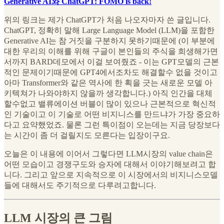
Generative AI와 ChatGPT: FOMO is back!
위의 링크는 제가 ChatGPT가 처음 나오자마자 쓴 글입니다.
ChatGPT, 정확히 말해 Large Language Model (LLM)을 포함한
Generative AI는 참 거짓을 구분하지 못하기때문에 (이 부분에
대한 우리의 이해를 위해 구글이 본인들의 주식을 희생해가면
서까지 BARD데모에서 이걸 보여줬죠 - 이는 GPT모델의 근본
적인 문제이기때문에 GPT4에서조차도 해결할수 없을 것이고
아마 Transformer와 같은 역사에 한 획을 긋는 새로운 모델 아
키텍쳐가 나와야하지 않을까 생각합니다.) 아직 인간을 대체
할수없고 밸류에이션 버블이 많이 있으나 근본적으로 혁신적
인 기술이고 이 기술로 어떤 비지니스를 만드냐가 가장 중요하
다고 요약했었죠. 물론 그런 특이점이 오는데는 지금 당장보다
는 시간이 좀 더 걸릴지도 모른다는 입장이구요.
오늘은 이 내용에 이어서 그렇다면 LLM시장의 value chain은
어떤 모습이고 경쟁구도와 승자에 대해서 이야기해보려고 합
니다. 그리고 앞으로 지속적으로 이 시장에서의 비지니스모델
들에 대해서도 주기적으로 다루려고합니다.
LLM 시장의 큰 그림