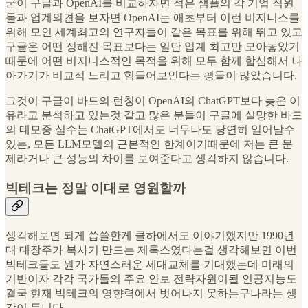
굳이 구글과 OpenAI를 비교하자면 적은 샘플의 각 기업 직원
들과 업계의견을 보자면 OpenAI는 애초부터 이런 비지니스를
위해 모인 세계최고의 연구자들이 같은 목표를 위해 뛰고 있고
구글은 어떤 정해진 목표보다는 일단 업계 최고만 모아놓았기
때문에 어떤 비지니스적인 목적을 위해 모두 함께 합심해서 나
아가기가 비교적 느리고 힘들어보인다는 평들이 많았습니다.
그것이 구글이 바드의 런칭이 OpenAI의 ChatGPT보다 늦은 이
유라고 분석하고 있는것 같고 많은 분들이 구글에 실망한 바드
의 데모중 실수는 ChatGPT에서도 너무나도 당연히 일어날수
있는, 모든 LLM모델의 근본적인 한계이기때문에 저는 큰 문
제라거나 큰 성능의 차이를 보여준다고 생각하지 않습니다.
빅테크는 정말 이대로 영원할까
생각해보면 되게 씁쓸한게 클하에서도 이야기했지만 1990년
대 대장주가 복사기 만드는 제록스였다는걸 생각해보면 이번
빅테크들도 뭔가 자연스러운 세대교체를 기대했는데 미래의
기반이자 각각 국가들의 주요 안보 전략자원이될 인공지능도
결국 현재 빅테크의 영향력에서 벗어나지 못하는구나라는 생
각이 듭니다.