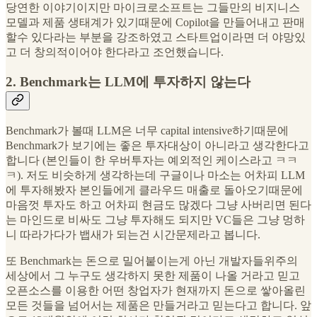
당연한 이야기이지만 마이크로소프트는 그들만의 비지니스
모델과 제품 생태계가 있기때문에 Copilot을 만들어내고 판매
할수 있다라는 부분을 강조하였고 스타트업이라면 더 야망있
고 더 창의적이어야 한다라고 조언했습니다.
2. Benchmark는 LLM에 투자하지 않는다
Benchmark가 볼때 LLM은 너무 capital intensive하기때문에
Benchmark가 보기에는 좋은 투자대상이 아니라고 생각한다고
합니다 (본인들이 한 우버투자는 예외적인 케이스라고 ㅋㅋ
ㅋ). 저도 비슷하게 생각하는데 구글이나 마소는 어차피 LLM
에 투자해봤자 본인들에게 클라우드 매출로 돌아오기때문에
마음껏 투자도 하고 어차피 현금도 많겠다 그냥 사버리면 된다
는 마인드로 비싸도 그냥 투자해도 되지만 VC들은 그냥 멍하
니 따라가다가 뱁새가 되는건 시간문제라고 봅니다.
또 Benchmark는 돈으로 밀어붙이는게 아닌 개발자들위주의
세상에서 그 누구도 생각하지 못한 제품이 나올 거라고 믿고
오픈소스를 이용한 어떤 창업자가 현재까지 돈으로 쌓아올린
모든 것들을 넘어서는 제품은 만들거라고 믿는다고 합니다. 앞