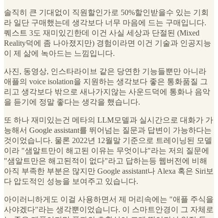
솔직히 큰 기대없이 직원할인가로 50%할인받을수 있는 기회
라 일단 구매했는데 생각보다 너무 마음에 드는 구매입니다.
퀘스트 3도 재미있긴한데 이건 사실 세상과 단절된 (Mixed
Reality덕에 좀 나아졌지만) 경험이라면 이건 기술과 인공지능
이 제 삶에 녹아드는 느낌입니다.
사진, 동영상, 인스타라이브 같은 당연한 기능들뿐만 아니라
애플의 voice isolation을 지원하는 생각보다 좋은 통화품질 그
리고 생각보다 밖으로 새나가지않는 사운드덕에 통화나 음악
을 듣기에 정말 좋다는 생각을 했습니다.
또 하나 재미있는건 메타의 LLM모델과 실시간으로 대화가 가
능해서 Google assistant를 뛰어넘는 질문과 답변이 가능하다는
것이었습니다. 물론 2022년 12월말 기준으로 트레이닝된 모델
이라 "샘알트만이 해고된 이유는 무엇이냐"라는 저의 질문에
"샘알트만은 해고된적이 없다"라고 답하는등 웹버전에 비해
아직 부족한 부분은 많지만 Google assistant나 Alexa 혹은 Siri보
다 압도적인 성능을 보여주고 있습니다.
아이러니하게도 이걸 사용하면서 제 머리속에는 "애플 주식을
사야겠다"라는 생각뿐이었습니다. 이 스마트안경이 그 자체로