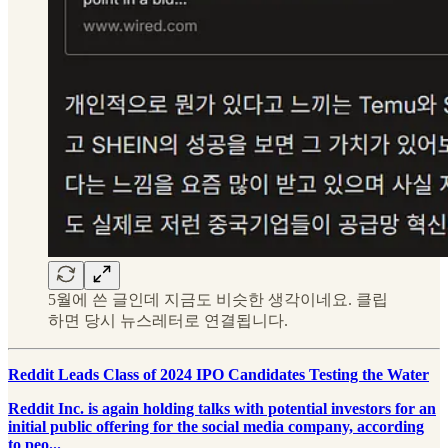
5월에 쓴 글인데 지금도 비슷한 생각이네요. 클립
하면 당시 뉴스레터로 연결됩니다.
Reddit Leads Class of 2024 IPO Candidates Testing the Water
Reddit Inc. is again holding talks with potential investors for an
initial public offering for the social media company, according
to peo...