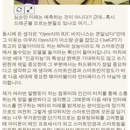
심슨만 미래는 예측하는 것이 아니다?! 근데...혹시
드래곤볼 모르는분들도 있나요 여기...?
동시에 든 생각은 "OpenAI의 B2C 비지니스는 큰일났다"인데
그 이유는 아무리 OpenAI가 마소랑 손을 잡았고 ChatGPT가
최고의 모델이더라도 저는 80%의 성능이라도 제 스마트안경
에서 쓸수있는 모델을 쓸거라는 확신이 들어서입니다. 어차피
이번 세대 "인공지능"의 특성상 완벽은 기대하지도 않고 쓰기
편한게 제일 중요한데 그 부분에서는 하드웨어가 정말 중요하
다고 생각하고 제 생각에 스마트안경과 스마트반지정도가 바
로 다음 세대에 중요한 웨어러블이라 인터페이스가 아닐까 생
각합니다.
제가 여러번 말했듯이 저는 컴퓨터와 인간이 터치를 통해 소통
하는게 정말 불편하다고 생각했고 그때문에 다음 세대 인터페
이스를 연구하는 메타의 미래를 밝게보는 편이었는데 장기적
으로도 여전히 그렇게 생각하지만 스마트안경에 모든걸 담기
에는 너무 무거운만큼 단기적으로는 컴퓨팅파워를 고려했을
때 아이폰이 메인 프로세서가 되고 스마트안경과 스마트링을
이용한 컴퓨터와의 커뮤니케이션이 메인이 되지 않을까 합니