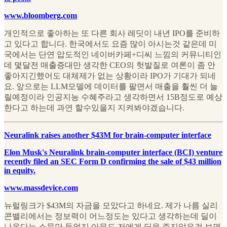
www.bloomberg.com
개인적으로 좋아하는 또 다른 회사 레딧이 내년 IPO를 준비하
고 있다고 합니다. 한국에서도 요즘 많이 아시는것 같은데 미
국에서는 단연 압도적인 네이버카페+디씨 느낌의 커뮤니티인
데 몇달전 매출증대만 생각한 CEO의 헛발질로 여론이 좀 안
좋아지긴했어도 대체제가 없는 상황이라 IPO가 기대가 되네
요. 앞으로는 LLM모델에 데이터를 팔면서 매출을 훨씬 더 늘
릴예정이라 인공지능 수혜주라고 생각하면서 15B정도로 예상
한다고 하는데 과연 할수있을지 지켜봐야겠습니다.
Neuralink raises another $43M for brain-computer interface
Elon Musk's Neuralink brain-computer interface (BCI) venture
recently filed an SEC Form D confirming the sale of $43 million
in equity.
www.massdevice.com
뉴럴링크가 $43M의 자금을 모았다고 하네요. 제가 나름 실리
콘밸리에서는 정보력이 어느정도는 있다고 생각하는데 딜이
나온다는 소문만 들었지 아무도 저에게 딜을 주지않은걸 보면