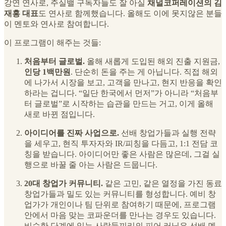
강연 연사로, 주실밸 구독자들도 잘 아실
채널코퍼레이션의 김
재홍 대표
도 연사로 함께했습니다. 올해도 이에 못지않은 분들
이 멘토와 연사로 참여합니다.
이 프로그램이 해주는 것들:
처음부터 글로벌.
올해 새롭게 도입된 해외 진출 지원금,
인당 1백만원
. 단순히 돈을 주는 게 아닙니다. 직접 해외
에 나가서 시장을 보고, 고객을 만나고, 현지 반응을 확인
하라는 겁니다. “일단 한국에서 먼저”가 아니라 “처음부
터 글로벌”로 시작하는 습관을 만드는 거고, 이게 올해
새로 바뀐 점입니다.
아이디어를 진짜 사업으로.
선배 창업가들과 실행 전략
을 세우고, 현직 투자자와 IR/피칭을 다듬고, 1:1 전담 코
칭을 받습니다. 아이디어만 좋은 사람은 많은데, 그걸 실
행으로 바꿀 줄 아는 사람은 드뭅니다.
20대 창업가 커뮤니티.
같은 고민, 같은 열정을 가진 동료
창업가들과 밀도 있는 커뮤니티를 형성합니다. 예비 창
업가가 개인이나 팀 단위로 참여하기 때문에, 프로그램
안에서 마음 맞는 코파운더를 만나는 경우도 있습니다.
비슷한 단계에 있는 사람들끼리의 피어 러닝은 선배 멘