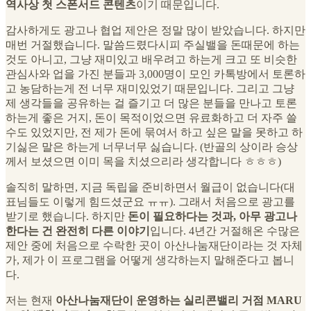
역사상 첫 스폰서드 콘텐츠
이기 때문입니다.
감사하게도 광고나 협업 제안은 정말 많이 받았습니다. 하지만
매번 거절했습니다. 말씀드렸다시피 주실밸을 돈때문에 하는
것도 아니고, 그냥 재미있고 배우려고 하는게 크고 또 비슷한
관심사와 업을 가진 분들과 3,000명이 모인 카톡방에서 토론하
고 농담하는게 전 너무 재미있었기 때문입니다. 그리고 그냥
제 생각들을 공유하는 걸 즐기고 더 많은 분들을 만나고 토론
하는게 좋은 거지, 돈이 목적이었으면 유료화하고 더 자주 쓸
수도 있었지만, 전 제가 돈에 묶여서 하고 싶은 말을 못하고 하
기싫은 말은 하는게 너무너무 싫습니다. (반골의 상이라 승상
께서 보셨으면 이미 목을 치셨으리라 생각합니다 ㅎㅎㅎ)
솔직히 말하면, 지금 독립을 준비하면서 월급이 없습니다(대
표님들도 이렇게 힘드셨군요 ㅠㅠ). 그래서 처음으로 광고를
받기로 했습니다. 하지만
돈이 필요하다는 것과, 아무 광고나
한다는 건 완전히 다른 이야기
입니다. 4년간 거절해온 수많은
제안 중에 처음으로 수락한 곳이 아산나눔재단이라는 것 자체
가, 제가 이 프로그램을 어떻게 생각하는지 말해준다고 봅니
다.
저는 현재
아산나눔재단이 운영하는 실리콘밸리 거점 MARU