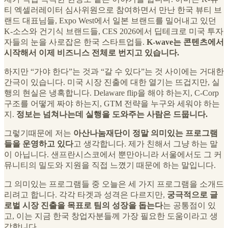
티 엑셀러레이터 심사위원으로 참여하면서 만난 한국 뷰티 브
랜드 대표님들, Expo West에서 일본 브랜드를 밀어내고 있던
K-소스와 건기식 브랜드들, CES 2026에서 딥테크로 미국 투자
자들의 눈을 사로잡은 한국 스타트업들.
K-wave는 콘텐츠에서
시작해서 이제 비즈니스 전체로 번지고 있습니다.
하지만 “가야 한다”는 것과 “갈 수 있다”는 것 사이에는 거대한
간극이 있습니다. 미국 시장 진출에 대한 열기는 뜨겁지만, 실
행의 현실은 냉혹합니다. Delaware flip을 해야 하는지, C-Corp
구조를 어떻게 짜야 하는지, GTM 전략을 누구와 세워야 하는
지.
정보는 넘쳐나는데 실행을 도와주는 사람은 드뭅니다.
그렇기때문에 저는
아산나눔재단이 정말 의미있는 프로그램
들을 운영하고 있다
고 생각합니다. 제가 친해서 그냥 하는 말
이 아닙니다. 샌프란시스코에서 뿐만아니라 서울에서도 그 커
뮤니티의 밀도와 지원을 직접 느꼈기 때문에 하는 말입니다.
그 의미있는 프로그램들 중 오늘은 세 가지 프로그램을 소개드
리려고 합니다. 각각 타겟과 성격은 다르지만,
궁극적으로 글
로벌 시장 진출을 목표로 팀의 성장을 돕는다
는 공통점이 있
고, 이는 지금 한국 창업자분들께 가장 필요한 도움이라고 생
각합니다.