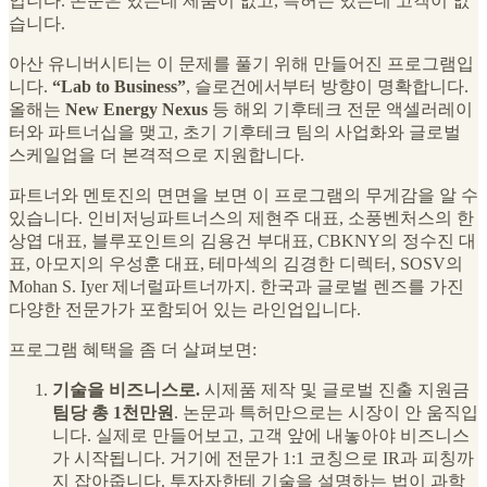
입니다. 논문은 있는데 제품이 없고, 특허는 있는데 고객이 없
습니다.
아산 유니버시티는 이 문제를 풀기 위해 만들어진 프로그램입
니다.
“Lab to Business”
, 슬로건에서부터 방향이 명확합니다.
올해는
New Energy Nexus
등 해외 기후테크 전문 액셀러레이
터와 파트너십을 맺고, 초기 기후테크 팀의 사업화와 글로벌
스케일업을 더 본격적으로 지원합니다.
파트너와 멘토진의 면면을 보면 이 프로그램의 무게감을 알 수
있습니다. 인비저닝파트너스의 제현주 대표, 소풍벤처스의 한
상엽 대표, 블루포인트의 김용건 부대표, CBKNY의 정수진 대
표, 아모지의 우성훈 대표, 테마섹의 김경한 디렉터, SOSV의
Mohan S. Iyer 제너럴파트너까지. 한국과 글로벌 렌즈를 가진
다양한 전문가가 포함되어 있는 라인업입니다.
프로그램 혜택을 좀 더 살펴보면:
기술을 비즈니스로.
시제품 제작 및 글로벌 진출 지원금
팀당 총 1천만원
. 논문과 특허만으로는 시장이 안 움직입
니다. 실제로 만들어보고, 고객 앞에 내놓아야 비즈니스
가 시작됩니다. 거기에 전문가 1:1 코칭으로 IR과 피칭까
지 잡아줍니다. 투자자한테 기술을 설명하는 법이 과학