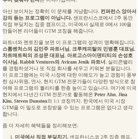
아산 보이저는 정확히 이 문제를 겨냥합니다.
컨퍼런스 앉아서
강의 듣는 프로그램이 아닙니다.
샌프란시스코에서 2주 동안
직접 부딪치는 집중 캠프이고, 미국에서 실제로 0에서 100을
만들어본 리더들이 GTM 코칭을 해줍니다.
파트너와 멘토진을 보면 이 프로그램의 성격이 명확해집니다.
스톰벤처스의 김민주 파트너님
,
크루캐피탈의 민병훈 대표님
,
차트매트릭의 조성문 대표님
,
아르고스아이덴티티의 손성호
이사님
,
Rabbit Ventures의 Aviram Jenik 파트너
. 실리콘밸리
를 경험하셨거나 또 직접 회사를 세우고 키워본 분들입니다.
이 프로그램에는 미국 시장에 대한 이해도가 높고 경험이 풍부
한 심사위원, 연사, 현지 GTM 전문가들이 다양한 방식으로 참
여해 프로그램의 퀄리티를 한층 높이고 있습니다. 여기에 미국
현지에서 다년간 GTM 전문가로 활동해온
Peter Ahn
,
Jina
Kim
,
Steven Dunston
의 1:1 코칭까지. 한국에서 미국 시장
GTM을 이 밀도로 코칭받을 수 있는 프로그램은 없다고 생각
합니다.
좀 더 자세히 혜택들을 정리해보면:
미국에서 직접 부딪치기.
샌프란시스코 2주 집중 캠프.