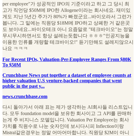
per employee"가 성공적인 IPO의 기준이라고 하고 그 당시 최
고가 직언당 $50M에 IPO한 Allogene이라는 회사네요. 재미있
게도 지난 5년간 주가가 80%가 빠졌군요...바이오라서 그런가
봅니다. 그 밑에는 직원당 $18M에 IPO하고 상폐한 거 같은곳
도 보이네요...바이오테크 아니 요즘말로 "테크바이오"는 정말
무시무시하면서도 항상 설레는듯합니다 ㅎㅎㅎ"인공지능을
이용한 인류를 개량할 테크바이오!" 듣기만해도 설레지않으시
나요 ㅋㅋㅋ
For Recent IPOs, Valuation-Per-Employee Ranges From $80K
To $50M
Crunchbase News put together a dataset of employee counts at
higher valuation U.S venture-backed companies that went
public in the past y...
news.crunchbase.com
다시 돌아가서 아래 표는 제가 생각하는 AI회사들 리스트입니
다. 모두 foundation model을 보유한 회사이고 그 API를 판매하
는게 주 비지니스 모델입니다. Valuation Per Employee는 회사
가치를 직원수로 나눈 숫자인데 보시다시피 Inflection이랑
Mistral같은경우는 정말 어마어마합니다. 직원당 $2M이 아니