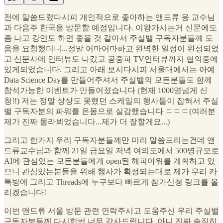
전에 말씀드렸다시피 개인적으로 좋아하는 앤드류 응 교수님
과 다음주 한국을 방문할 예정입니다. 이왕가시는거 신문에도
좀 나고 강연도 하면 좋을 것 같아서 주실밸 구독자분들께 도
움을 요청했더니...정말 어마어마하고 완벽한 일정이 완성되었
고 신문사에 인터뷰도 나갔고 공중파 TV인터뷰까지 협의중에
있게되었습니다. 그리고 아래 보시다시피 서울대에서는 아예
Data Science Day를 만들어주셔서 주실밸의 모든분들도 함께
참석가능한 이벤트가 만들어졌습니다 (현재 1000명넘게 신
청!!) 저는 정말 상상도 못했던 스케일의 행사들이 잡혀서 주실
밸 구독자분의 파워를 온몸으로 실감했습니다 ㄷㄷㄷ(여러분
제가 진짜 몰라뵈었습니다...제가 더 잘할게요...)
그리고 한가지 우리 구독자분들께만 미리 말씀드리는건데 앤
드류교수님과 함께 21일 금요일 저녁 여의도에서 500명규모로
AI에 관심있는 모든분들에게 open된 해피아워를 계획하고 있
으니 관심있는분들을 위해 행사가 확정되는대로 제가 우리 카
톡방에 그리고 Threads에 누구보다 빠르게 참가신청 링크를 올
리겠습니다!
이번 앤드류 서울 방문 관련 연락주시고 도움주신 우리 주실밸
구독자분들께 다시한번 너무 감사드립니다. 아니 진짜 솔직히