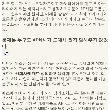
기도 합니다; VC는 모험자본이고 아웃라이어를 찾고 또 아웃
라이어가 되는 비지니스라고 생각하기때문에 PE처럼 모든 숫
자가 완벽해야만 한다면, 미래를 상상하고 예측하고 이야기와
흐름을 읽을수없다면, 그건 이미 VC가 아니고 누구나 할수있
는 2-3x짜리 사모펀드 투자가 되어버리는거라고 생각하거든
요.
문제는 누구도 AI회사가 도대체 뭔지 말해주지 않았
다
이야기가 조금 샜는데 다시 돌아가자면 사실 앞서말한 정치나
포지션에 따른 의견은 부수적인거라고 생각하고 결국 가장 중
요한건
AI회사에 대한 정의
라고 생각합니다. 도대체 어떤 회
사가 AI회사인지 아닌지가 명확하지 않기때문에 통계를 내놓
는 곳마다 보는 관점이 다를수밖에 없죠.
애초에 AI회사가 아니라 AI의 정의조차도 우리는 다들 다르게
생각한다고 봅니다. 생성인공지능만 AI라고 생각하는 사람도
있고, 예전부터 해온 기계학습도 AI라고 생각하는 사람들도
있구요. 사실 똑같은 사태가 딥러닝이 처음 나왔을때도 있었는