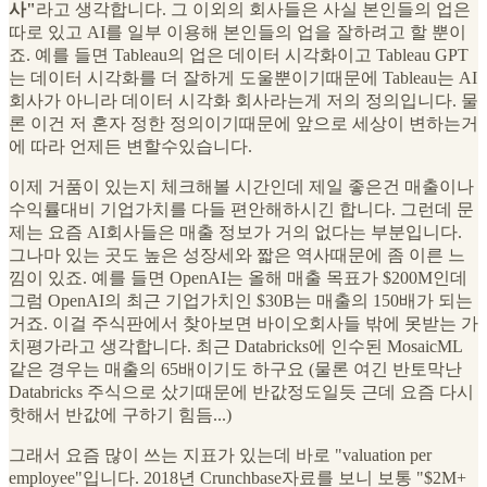
사"
라고 생각합니다. 그 이외의 회사들은 사실 본인들의 업은
따로 있고 AI를 일부 이용해 본인들의 업을 잘하려고 할 뿐이
죠. 예를 들면 Tableau의 업은 데이터 시각화이고 Tableau GPT
는 데이터 시각화를 더 잘하게 도울뿐이기때문에 Tableau는 AI
회사가 아니라 데이터 시각화 회사라는게 저의 정의입니다. 물
론 이건 저 혼자 정한 정의이기때문에 앞으로 세상이 변하는거
에 따라 언제든 변할수있습니다.
이제 거품이 있는지 체크해볼 시간인데 제일 좋은건 매출이나
수익률대비 기업가치를 다들 편안해하시긴 합니다. 그런데 문
제는 요즘 AI회사들은 매출 정보가 거의 없다는 부분입니다.
그나마 있는 곳도 높은 성장세와 짧은 역사때문에 좀 이른 느
낌이 있죠. 예를 들면 OpenAI는 올해 매출 목표가 $200M인데
그럼 OpenAI의 최근 기업가치인 $30B는 매출의 150배가 되는
거죠. 이걸 주식판에서 찾아보면 바이오회사들 밖에 못받는 가
치평가라고 생각합니다. 최근 Databricks에 인수된 MosaicML
같은 경우는 매출의 65배이기도 하구요 (물론 여긴 반토막난
Databricks 주식으로 샀기때문에 반값정도일듯 근데 요즘 다시
핫해서 반값에 구하기 힘듬...)
그래서 요즘 많이 쓰는 지표가 있는데 바로 "valuation per
employee"입니다. 2018년 Crunchbase자료를 보니 보통 "$2M+