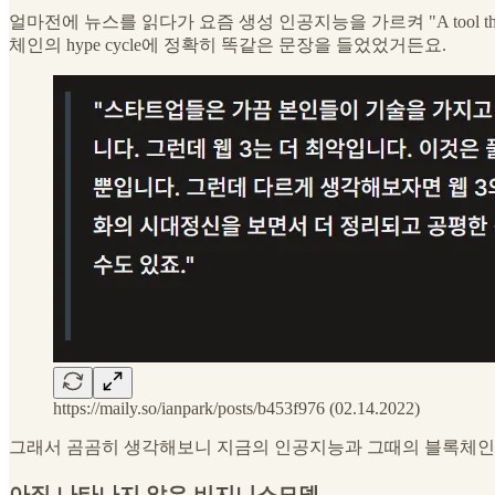
얼마전에 뉴스를 읽다가 요즘 생성 인공지능을 가르켜 "A tool tha
체인의 hype cycle에 정확히 똑같은 문장을 들었었거든요.
https://maily.so/ianpark/posts/b453f976 (02.14.2022)
그래서 곰곰히 생각해보니 지금의 인공지능과 그때의 블록체인
아직 나타나지 않은 비지니스모델